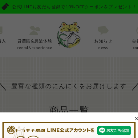
公式LINEお友だち登録で10%OFFクーポンをプレゼント！
購入
貸農園&農業体験
お知らせ
会
y
rental&experience
news
co
豊富な種類のにんにくを
お届けします
商品一覧
出品されている商品がありません。