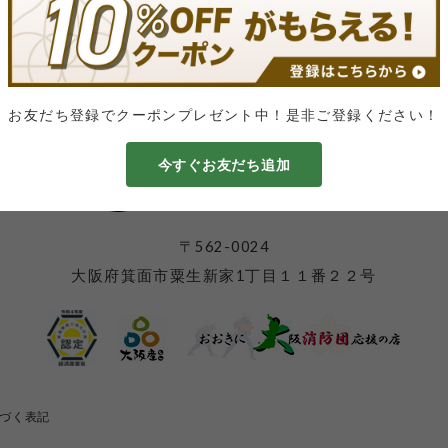
お友だち登録でクーポンプレゼント中！是非ご登録ください！
今すぐお友だち追加
〒562-0024
大阪府箕面市粟生新家1丁目１１番２２号
づく表記