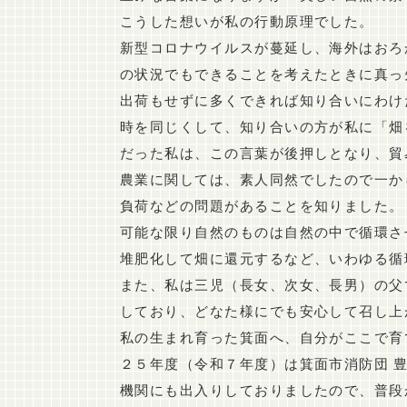
こうした想いが私の行動原理でした。
新型コロナウイルスが蔓延し、海外はおろ
の状況でもできることを考えたときに真っ
出荷もせずに多くできれば知り合いにわけ
時を同じくして、知り合いの方が私に「畑
だった私は、この言葉が後押しとなり、貿
農業に関しては、素人同然でしたので一か
負荷などの問題があることを知りました。
可能な限り自然のものは自然の中で循環さ
堆肥化して畑に還元するなど、いわゆる循
また、私は三児（長女、次女、長男）の父
しており、どなた様にでも安心して召し上
私の生まれ育った箕面へ、自分がここで育
２５年度（令和７年度）は箕面市消防団 
機関にも出入りしておりましたので、普段