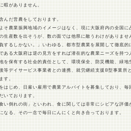
に暇がありません。
含んだ営農をしております。
よそ農業振興地域のイメージはなく、現に大阪府内の全国に
の生産数を出そうが、数の面では他県に敵うわけがありませ
負するしかない。」いわゆる、都市型農業を展開して徹底的
である大阪府は逆の見方をすれば潜在的な農業ニーズを持つ
地を保有する社会的責任として、環境保全、防災機能、緑地
後等デイサービス事業者との連携、就労継続支援B型事業所
ます。
をはじめ、日雇い雇用で農業アルバイトを募集しており、毎
だいております。
食い倒れの街」といわれ、食に関しては非常にシビアな評価
になる、その一念で毎日にんにくと向き合っております。