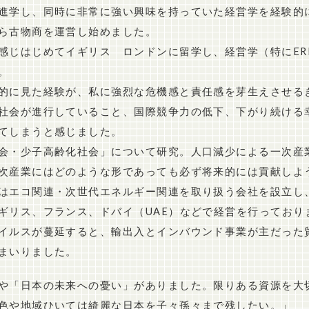
進学し、同時に非常に強い興味を持っていた経営学を経験的
ら古物商を運営し始めました。
めてイギリス ロンドンに留学し、経営学（特にERM:Enterpr
。
的に見た経験が、私に強烈な危機感と責任感を芽生えさせる
社会が進行していること、国際競争力の低下、下がり続ける
てしまうと感じました。
会・少子高齢化社会」について研究。人口減少による一次産
次産業にはどのような形であっても必ず将来的には貢献しよ
はエコ関連・次世代エネルギー関連を取り扱う会社を設立し
ギリス、フランス、ドバイ（UAE）などで経営を行っており
イルスが蔓延すると、輸出入とインバウンド事業が主だった
まいりました。
や「日本の未来への憂い」がありました。限りある資源を大
色や地域ひいては綺麗な日本を子々孫々まで残したい。」