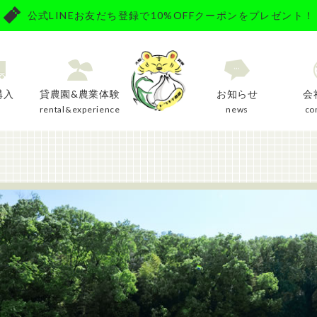
公式LINEお友だち登録で10%OFFクーポンをプレゼント！
購入
貸農園&農業体験
お知らせ
会
y
rental&experience
news
co