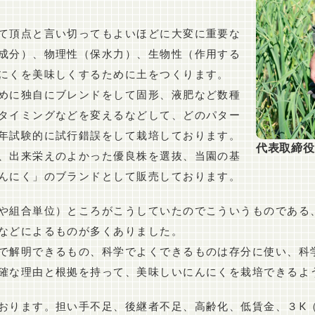
て頂点と言い切ってもよいほどに大変に重要な
成分）、物理性（保水力）、生物性（作用する
にくを美味しくするために土をつくります。
めに独自にブレンドをして固形、液肥など数種
タイミングなどを変えるなどして、どのパター
年試験的に試行錯誤をして栽培しております。
代表取締役
、出来栄えのよかった優良株を選抜、当園の基
んにく」のブランドとして販売しております。
や組合単位）ところがこうしていたのでこういうものである
などによるものが多くありました。
で解明できるもの、科学でよくできるものは存分に使い、科
確な理由と根拠を持って、美味しいにんにくを栽培できるよ
おります。担い手不足、後継者不足、高齢化、低賃金、３K