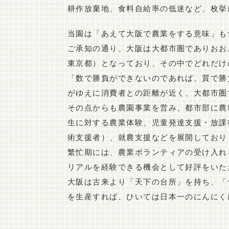
耕作放棄地、食料自給率の低迷など、枚挙
当園は「あえて大阪で農業をする意味」も
ご承知の通り、大阪は大都市圏でありおお
東京都）となっており、その中でどれだけ
「数で勝負ができないのであれば、質で勝
がゆえに消費者との距離が近く、大都市圏
その点からも農園事業を営み、都市部に農
生に対する農業体験、児童発達支援・放課
術支援者）、就農支援などを展開しており
繁忙期には、農業ボランティアの受け入れ
リアルを経験できる機会として好評をいた
大阪は古来より「天下の台所」を持ち、「
を生産すれば、ひいては日本一のにんにく