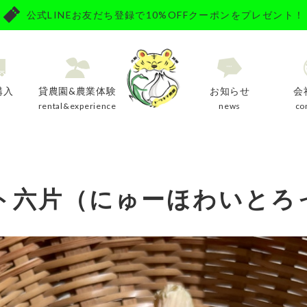
公式LINEお友だち登録で10%OFFクーポンをプレゼント！
購入
貸農園&農業体験
お知らせ
会
y
rental&experience
news
co
ト六片（にゅーほわいとろ