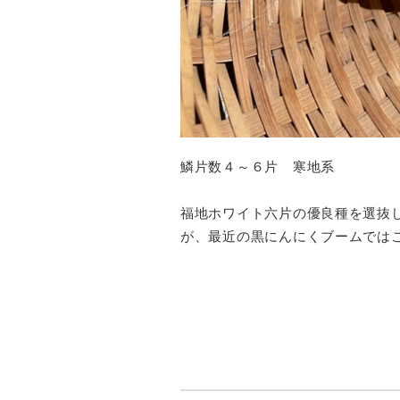
鱗片数４～６片 寒地系
福地ホワイト六片の優良種を選抜
が、最近の黒にんにくブームでは