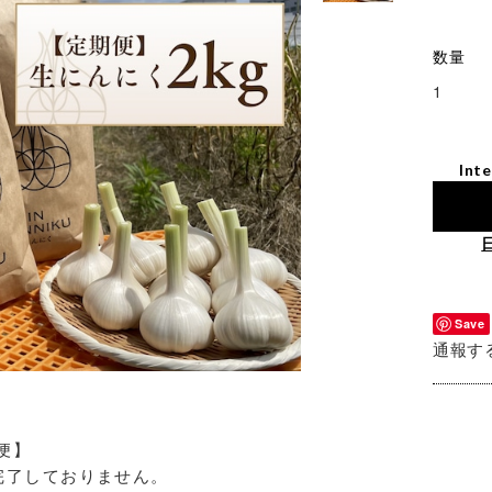
数量
Inte
Save
通報す
期便】
完了しておりません。