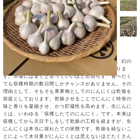
「幻のにんにく」とまでいわれる「生にんにく」。幻の
といわれる所以は、絶対的な出荷量の少なさにありま
す。市場には全くと言っていいほど出回らず、食べたく
ても収穫時期の数日間しかチャンスがありません。その
理由として、そもそも青果物としてのにんにくは乾燥を
前提としております。乾燥させることでにんにく特有の
味と香りを凝縮させ、かつ貯蔵性を高めます。生にんに
くは、いわゆる「収穫したてのにんにく」です。本来は
収穫してから天日干しをして乾燥の工程を経ますが、生
にんにくは本当に採れたての状態です。乾燥を経ないこ
とによって水分量がにんにくとは思えないほどたくさん