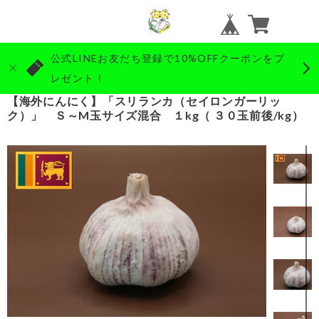
公式LINEお友だち登録で10%OFFクーポンをプ
レゼント！
【海外にんにく】「スリランカ（セイロンガーリッ
ク）」 Ｓ～M玉サイズ混合 １kg（ ３０玉前後/kg）