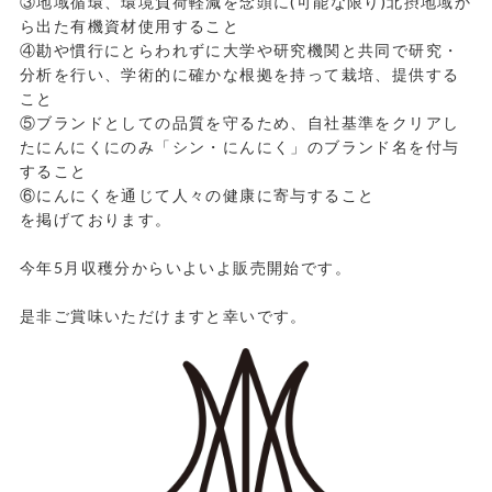
③地域循環、環境負荷軽減を念頭に
(
可能な限り
)
北摂地域か
ら出た有機資材使用すること
④勘や慣行にとらわれずに大学や研究機関と共同で研究・
分析を行い、学術的に確かな根拠を持って栽培、提供する
こと
⑤ブランドとしての品質を守るため、自社基準をクリアし
たにんにくにのみ「シン・にんにく」のブランド名を付与
すること
⑥にんにくを通じて人々の健康に寄与すること
を掲げております。
今年
5
月収穫分からいよいよ販売開始です。
是非ご賞味いただけますと幸いです。