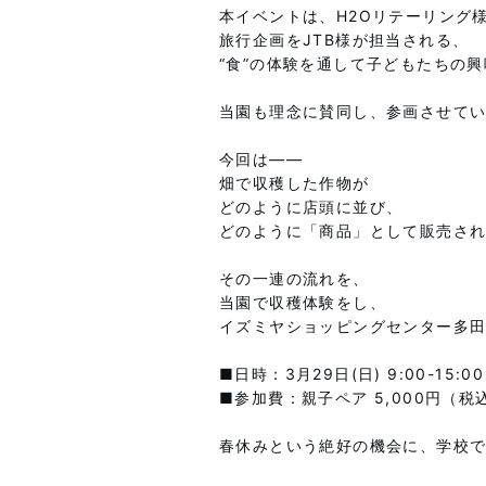
本イベントは、H2Oリテーリング
旅行企画をJTB様が担当される、
“食”の体験を通して子どもたちの
当園も理念に賛同し、参画させて
今回は――
畑で収穫した作物が
どのように店頭に並び、
どのように「商品」として販売さ
その一連の流れを、
当園で収穫体験をし、
イズミヤショッピングセンター多
■日時：3月29日(日) 9:00-15:00
■参加費：親子ペア 5,000円（税
春休みという絶好の機会に、
学校で