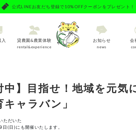
公式LINEお友だち登録で10%OFFクーポンをプレゼント！
購入
貸農園&農業体験
お知らせ
会
y
rental&experience
news
co
付中】目指せ！地域を元気
育キャラバン」
評いただいた
29日(日)にも開催いたします。