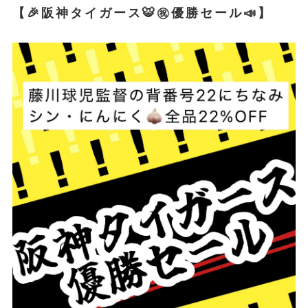
【🎉阪神タイガース🐯㊗️優勝セール📣】