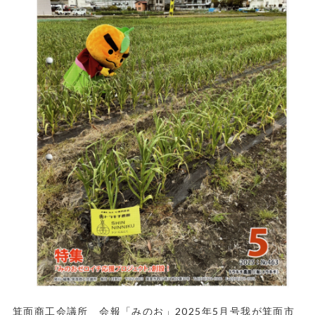
箕面商工会議所 会報「みのお」2025年5月号我が箕面市