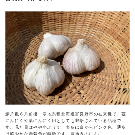
鱗片数６片前後 寒地系種北海道富良野市の在来種で、茎
にんにくや葉にんにく用としても栽培されている品種で
す。見た目はやや小ぶりで、表皮は白からピンク色、薄皮
は鮮やかな赤紫色が特徴です。寒地系のにんに...