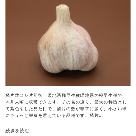
鱗片数２０片前後 暖地系極早生種暖地系の極早生種で、
４月末頃に収穫できます。その名の通り、最大の特徴とし
て紫色をした見た目で、鱗片の数が非常に多く、小さい球
にギュッと栄養を蓄えている品種です。鱗片...
続きを読む