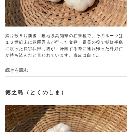
鱗片数８片前後 暖地系高知県の在来種で、そのルーツは
１６世紀末に豊臣秀吉が行った文禄・慶長の役で朝鮮半島
に渡った長宗我部元親が、帰国する際に連れ帰った朴好仁
が持ち込んだと言われています。表皮は白く...
続きを読む
徳之島（とくのしま）