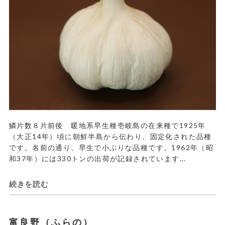
鱗片数８片前後 暖地系早生種壱岐島の在来種で1925年
（大正14年）頃に朝鮮半島から伝わり、固定化された品種
です。名前の通り、早生で小ぶりな品種です。1962年（昭
和37年）には330トンの出荷が記録されています...
続きを読む
富良野（ふらの）