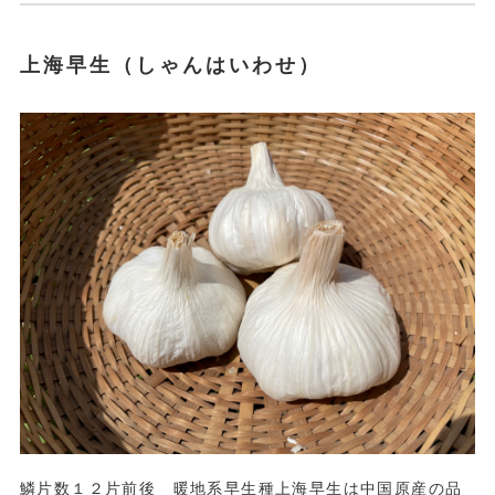
上海早生（しゃんはいわせ）
鱗片数１２片前後 暖地系早生種上海早生は中国原産の品