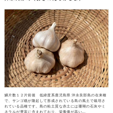
鱗片数１２片前後 低緯度系鹿児島県 沖永良部島の在来種
で、サンゴ礁が隆起して形成されている島の風土で栽培さ
れている品種です。島の粘土質な赤土には珊瑚の石灰やミ
ネラルが豊富に含まれており、栄養価が高い...