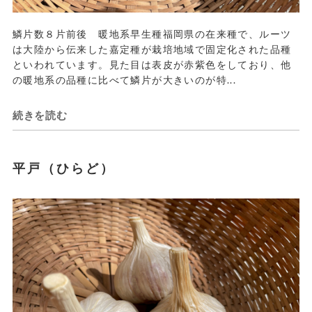
鱗片数８片前後 暖地系早生種福岡県の在来種で、ルーツ
は大陸から伝来した嘉定種が栽培地域で固定化された品種
といわれています。見た目は表皮が赤紫色をしており、他
の暖地系の品種に比べて鱗片が大きいのが特...
続きを読む
平戸（ひらど）