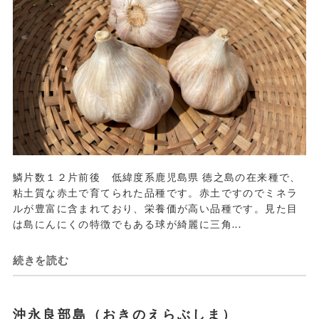
鱗片数１２片前後 低緯度系鹿児島県 徳之島の在来種で、
粘土質な赤土で育てられた品種です。赤土ですのでミネラ
ルが豊富に含まれており、栄養価が高い品種です。見た目
は島にんにくの特徴でもある球が綺麗に三角...
続きを読む
沖永良部島（おきのえらぶしま）