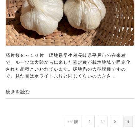
鱗片数８～１０片 暖地系早生種長崎県平戸市の在来種
で、ルーツは大陸から伝来した嘉定種が栽培地域で固定化
された品種といわれています。暖地系の大型球種ですの
で、見た目はホワイト六片と同じくらいの大きさ...
続きを読む
<< 前
1
2
3
4