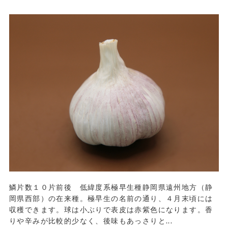
鱗片数１０片前後 低緯度系極早生種静岡県遠州地方（静
岡県西部）の在来種。極早生の名前の通り、４月末頃には
収穫できます。球は小ぶりで表皮は赤紫色になります。香
りや辛みが比較的少なく、後味もあっさりと...