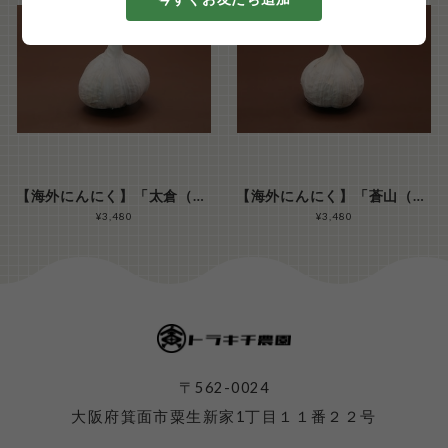
【海外にんにく】「太倉（たいそう/タイツァン）」 M玉サイズ１kg（ ２０玉前後/kg）
【海外にんにく】「蒼山（そうざん/ツァンシャン）」 M玉サイズ１kg（ ２０玉前後/kg）
¥3,480
¥3,480
〒562-0024
大阪府箕面市粟生新家1丁目１１番２２号