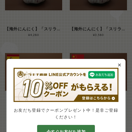
【海外にんにく】「スリランカ（セイロンガーリック）」 L玉サイズ１kg（ 15玉前後/kg）
【海外にんにく】「スリランカ（セイロンガーリック）」 Ｓ～M玉サイズ混合 １kg（ ３０玉前後/kg）
¥4,280
¥3,580
×
【海外にんにく】「スペイン スプリング種ホワイト」 M玉サイズ１kg（ ２０玉前後/kg）
【海外にんにく】「金郷（きんごう・きんきょう/ジンシャン）」 M玉サイズ１kg（ ２０玉前後/kg）
お友だち登録でクーポンプレゼント中！是非ご登録
¥3,200
¥3,480
ください！
今すぐお友だち追加