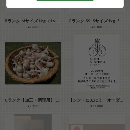
Bランク Mサイズ1kg（16-20玉/kg）『シン・にんにく』
Cランク SS-Sサイズ1kg『シン・にんにく』
¥2,880
¥2,480
Cランク【加工・調理用】 SS-Mサイズ 1kg 品種混合
【シン・にんにく オーダーメイド栽培】１区画オーナー制度 ２０２６年秋植付→２０２７年春収穫分
¥2,480
¥11,000