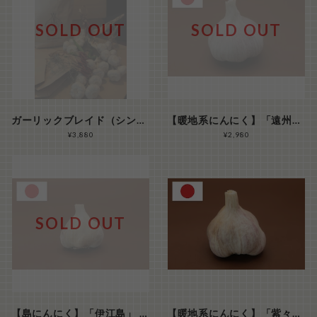
SOLD OUT
SOLD OUT
ガーリックブレイド（シン・にんにく）Aランク Lサイズ 8玉 魔除け キッチンインテリア
【暖地系にんにく】「遠州極早生」 SS～S玉サイズ500ｇ（ 30玉前後）
¥3,880
¥2,980
SOLD OUT
【島にんにく】「伊江島」 S～M玉サイズ混合 500g
【暖地系にんにく】「紫々丸」 S～M玉サイズ１kg（ 50玉前後/kg）