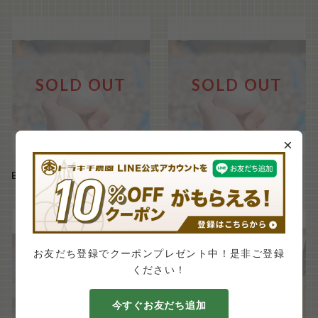
SOLD OUT
SOLD OUT
×
Bランク 2Lサイズ1kg（ 8-10玉/kg）『シン・にんにく』
Bランク Lサイズ1kg（ 12-15玉/kg）『シン・にんにく』
¥3,800
¥3,280
お友だち登録でクーポンプレゼント中！是非ご登録
ください！
SOLD OUT
SOLD OUT
今すぐお友だち追加