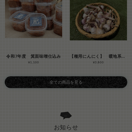
令和7年度 箕面味噌仕込み
【種用にんにく】 暖地系「バイオレット」 ２０２６年秋植え付け分 S-M-Lサイズ混合 1kg分
¥1,100
¥3,800
全ての商品を見る
お知らせ